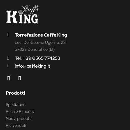
Torrefazione Caffe King
Loc. Del Casone Ugolino, 28
57022 Donoratico (LI)
Tel. +39 0565 774253
info@caffeking.it
Prodotti
Spedizione
Reso e Rimborsi
Nuovi prodotti
Più venduti