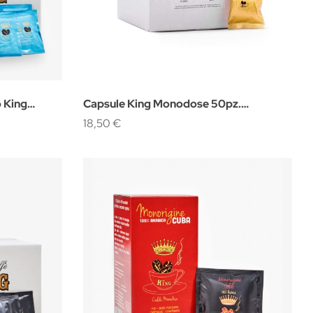
o King
Capsule King Monodose 50pz.
Compatibili Fap
18,50 €