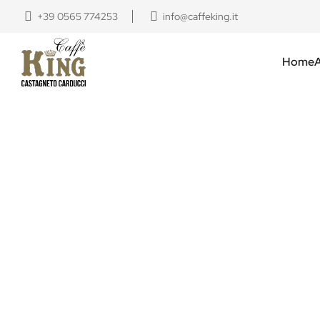
+39 0565 774253
info@caffeking.it
Home