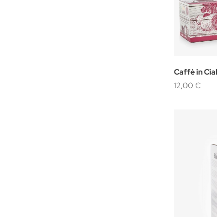
Caffè in Cia
24PZ.
12,00 €