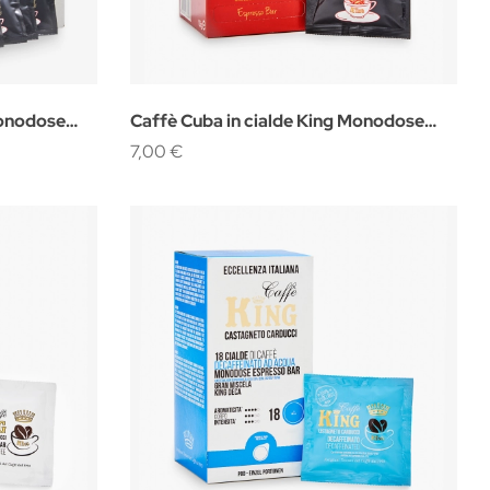
Monodose
Caffè Cuba in cialde King Monodose
18pz.
7,00 €