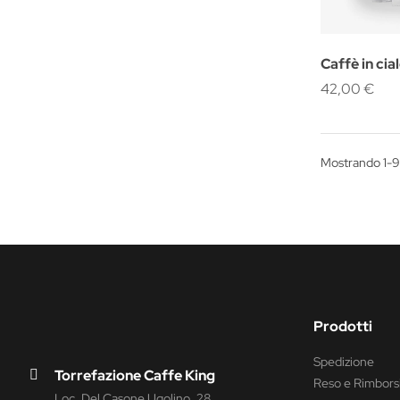
Caffè in ci
42,00 €
Mostrando 1-9
Prodotti
Spedizione
Torrefazione Caffe King
Reso e Rimbors
Loc. Del Casone Ugolino, 28