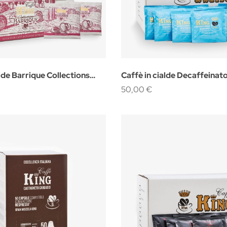
lde Barrique Collections
Caffè in cialde Decaffeinat
Monodose 150pz.
50,00 €