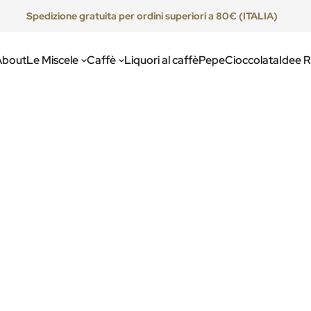
Spedizione gratuita per ordini superiori a 80€ (ITALIA)
About
Le Miscele
Caffè
Liquori al caffè
Pepe
Cioccolata
Idee 