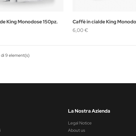
alde King Monodose 150pz.
Caffè in cialde King Monodo
6,00 €
 di 9 element(s)
La Nostra Azienda
Legal Notice
i
About us