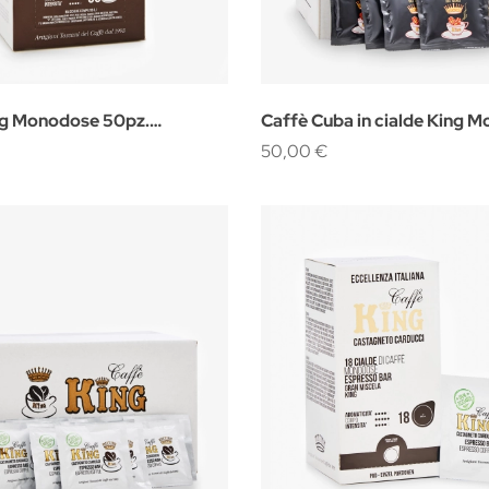
ng Monodose 50pz.
Caffè Cuba in cialde King 
i Nespresso
150pz.
50,00 €