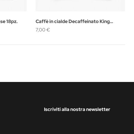
se 18pz.
Caffè in cialde Decaffeinato King
Monodose 18pz.
7,00 €
Iscriviti alla nostra newsletter