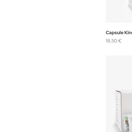
Capsule Ki
Compatibil
18,50 €